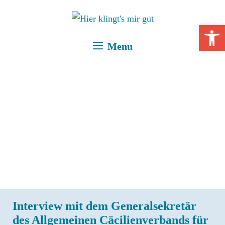
Zum
Inhalt
Open 
springen
Menu
Interview mit dem Generalsekretär
des Allgemeinen Cäcilienverbands für